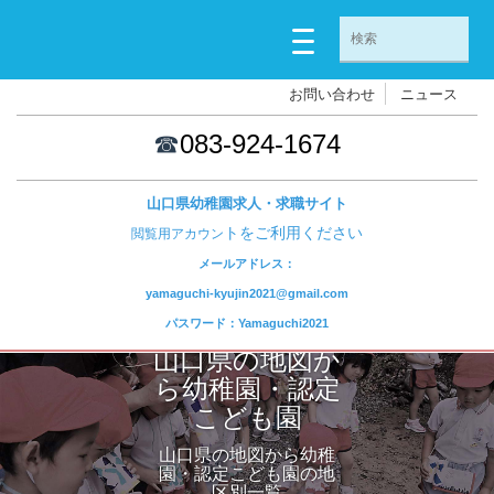
お問い合わせ
ニュース
☎
083-924-1674
山口県幼稚園求人・求職サイト
トをご利用ください
閲覧用アカウン
メールアドレス：
yamaguchi-kyujin2021@gmail.com
パスワード：Yamaguchi2021
山口県の地図か
ら幼稚園・認定
こども園
山口県の地図から幼稚
園・認定こども園の地
区別一覧