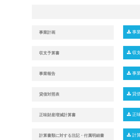
事業計画
収支予算書
事業報告
貸借対照表
正
正味財産増減計算書
計算
計算書類に対する注記・付属明細書