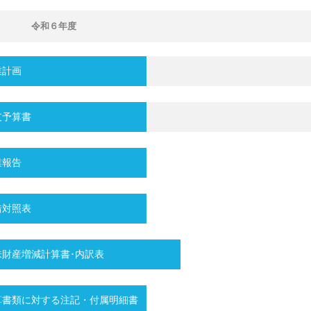
令和６年度
事業計画
収支予算書
事業報告
貸借対照表
味財産増減計算書･内訳表
書類に対する注記・付属明細書