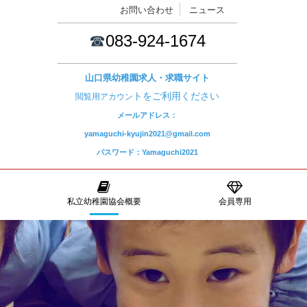
お問い合わせ
ニュース
☎
083-924-1674
山口県幼稚園求人・求職サイト
トをご利用ください
閲覧用アカウン
メールアドレス：
yamaguchi-kyujin2021@gmail.com
パスワード：Yamaguchi2021
私立幼稚園協会概要
会員専用