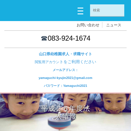
お問い合わせ
ニュース
☎
083-924-1674
山口県幼稚園求人・求職サイト
トをご利用ください
閲覧用アカウン
メールアドレス：
yamaguchi-kyujin2021@gmail.com
パスワード：Yamaguchi2021
平成２６年度法
人情報