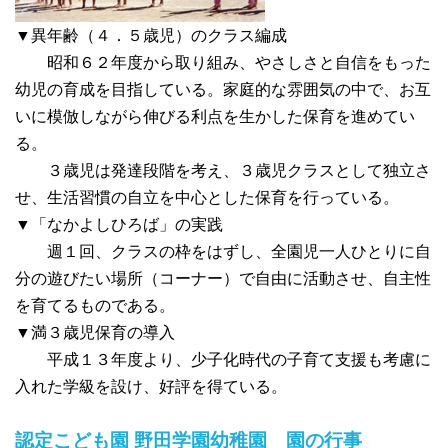
▼異年齢（４．５歳児）のクラス編成
昭和６２年度から取り組み、やさしさと自信をもった
幼児の育成を目指している。家庭的な雰囲気の中で、お互
いに模倣しながら伸びる利点を生かした保育を進めてい
る。
３歳児は発達段階を考え、３歳児クラスとして独立さ
せ、生活習慣の自立を中心とした保育を行っている。
▼「なかよしひろば」の実践
週１回、クラスの枠をはずし、全園児一人ひとりに自
分の遊びたい場所（コーナー）で自由に活動させ、自主性
を育てるものである。
▼満３歳児保育の導入
平成１３年度より、少子化時代の子育て支援も考慮に
入れた学級を設け、好評を得ている。
認定こども園 野田学園幼稚園
園の行事