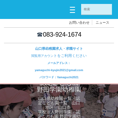
お問い合わせ
ニュース
☎
083-924-1674
山口県幼稚園求人・求職サイト
トをご利用ください
閲覧用アカウン
メールアドレス：
yamaguchi-kyujin2021@gmail.com
パスワード：Yamaguchi2021
認定こども園
野田学園幼稚園
山口県幼稚園一覧・認
定こども園一覧 山口
地区 山口市
学校法人野田学園 認
定こども園 野田学園幼