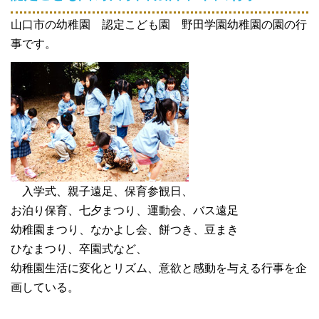
山口市の幼稚園 認定こども園 野田学園幼稚園の園の行
事です。
入学式、親子遠足、保育参観日、
お泊り保育、七夕まつり、運動会、バス遠足
幼稚園まつり、なかよし会、餅つき、豆まき
ひなまつり、卒園式など、
幼稚園生活に変化とリズム、意欲と感動を与える行事を企
画している。